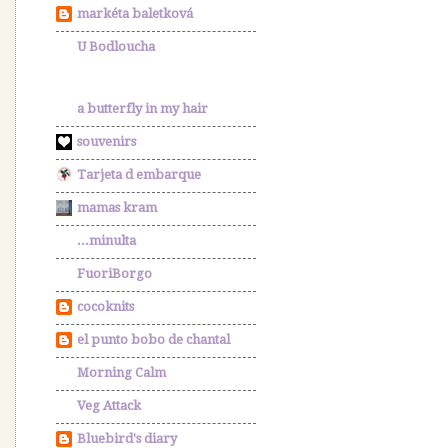
markéta baletková
U Bodloucha
a butterfly in my hair
souvenirs
Tarjeta d embarque
mamas kram
...minulta
FuoriBorgo
cocoknits
el punto bobo de chantal
Morning Calm
Veg Attack
Bluebird's diary