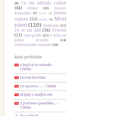
Co mi udělalo radost
(8)
(44)
Dětské
(20)
Domácí
Jenom
kosmetika
(9)
Fiesta
(3)
Mezi
šeptem
(55)
Knihy
(6)
námi
(120)
Sladkůstky
(15)
To se mi líbí
(34)
Tvoření
(51)
Typografie
(15)
V uchu mi
pěkně kručelo
(14)
Vegetariánské mňamky
(18)
Ráda prohlížím
a lepší už to nebude -
Články
Hortus hortulus
Za oponou..... - Články
střípky z malých cest
Z pod lesa i paneláků.... -
Články
Rosa Mitnik