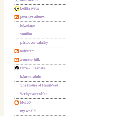
Letitia svetu
Jana Grešáková
lojzojago
Vanilka
pásli ovce valašky
tadyatam
.rooster hill.
Eliza - Elizabeta
k.lara tralala
The House of Häusl-Vad
Věrky tvořeníčko
MoniO
my world