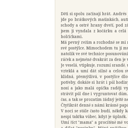
Děti si spolu začínají hrát. Andrés
jde po bráškových mašinkách, aut
schody a ostré hrany dveří, pod zá
jsem ji vyndala z kočárku a celá
holčičkami.
Má pevný režim a rozhodně se mi nev
své postýlce. Mimochodem tu jí mus
natolik ve své technice posunování s
ráček a nejméně dvakrát za den je v
Je veselá, vtipkuje, rozumí srandě,
vzteklá a umí dát silně a celou s
klidná, přemýšlivá, v postýlce dl
potřeby, dokáže si hrát i půl hodi
nosí a jako malá opička raději v
strávit půl dne i vygruntovat dům
čas, a tak se prozatím žádný ještě 
Čtyřikrát denně s námi krásně papá
V noci se stále často budí, někdy k
nespí takřka vůbec, když je úplněk.
Umí říct "mama" a procítěně mě volá
a dělat "pusinku". Mává ručičkou 