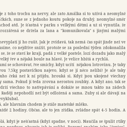
 je z toho trochu na nervy, ale zato Amálka si to užívá a neomylně
íčkách, sune se z jednoho koutu pokoje na druhý, neomylně směr
chod atd. Je šťastná v parku s velkými dětmi a už si vynutila, že
 rozzářená se držela za lana a "komunikovala" s jinými malými
yplatí jí ho rušit. Jak je zvídavá, tak nemá čas spát jinde než ve
íme, co nejdříve snížit, protože se za poslední týden zdokonalila
e, že se staví ke kraji, padá z velké postele, lozí dozadu jako malý
elký řev a nějaká boule na hlavě. Je velice hbitá a rychlá.
 umí se schovávat, řve smíchy, když ucítí nějakou lotrovinu. Je taky
vou 7,5kg postavičkou najevo, když se jí něco nelíbí! Je ale taky
ouho čeká než k ní přijdu, brouká si. Když jsou ukojené všechny
ny sama. Pokud jí teda zrovna nerostou zoubky. A když ano, tak se
ydrží všechno to natřepávání a dokáže se mnou takto na zádech
. Raději nepohodlí než být odložená a sama. Zuby si ale dávají na
nevyklubal.
, ale hlavním chodem je stále mateřské mléko.
aždé 2 hodiny. Občas, ale to jen zřídka, zvládne spát 4-5 hodin. A
, když je nešťastná (když spadne, v noci). Naučila se špulit rtíky
na pozdrav, ukazuje jak je veliká. Rozumí znakům jako "čepice",